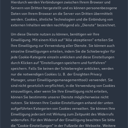
Hierdurch werden Verbindungen zwischen Ihrem Browser und
Servern von Dritten hergestellt und es können personenbezogene
Daten von Ihrem Browser an die Server von Dritten übermittelt
werden. Cookies, ähnliche Technologien und die Einbindung von
externen Inhalten werden nachfolgend als „Dienste“ bezeichnet.
Um diese Dienste nutzen zu können, benötigen wir Ihre
Einwilligung. Mit einem Klick auf "Alle akzeptieren" erteilen Sie
Ihre Einwilligung zur Verwendung aller Dienste. Sie können auch
Audi Pflegemitteltasche
einzelne Einwilligungen erteilen, indem Sie die Schieberegler für
jede Cookie-Kategorie einzeln anklicken und diese Einstellungen
Sommer
durch Klicken auf "Einstellungen speichern und fortfahren"
speichern. Falls Sie keinen der Schieberegler anklicken, werden
Damit Ihr Audi auch im Sommer glänzt: die
nur die notwendigen Cookies (z. B. der Ensighten Privacy
passende Pflege in einer Tasche.
Manager, unser Einwilligungsmanagementtool) verwendet. Sie
sind nicht gesetzlich verpflichtet, in die Verwendung von Cookies
Zur Audi Shopping World
einzuwilligen, aber wenn Sie Ihre Einwilligung nicht erteilen,
können Sie bestimmte unserer Dienste möglicherweise nicht
nutzen. Sie können Ihre Cookie-Einstellungen anhand der unten
aufgeführten Kategorien von Cookies verwalten. Sie können Ihre
Einwilligung jederzeit mit Wirkung zum Zeitpunkt des Widerrufs
widerrufen. Für den Widerruf der Einwilligung beachten Sie bitte
die "Cookie-Einstellungen" in der Fußzeile der Webseite. Weitere