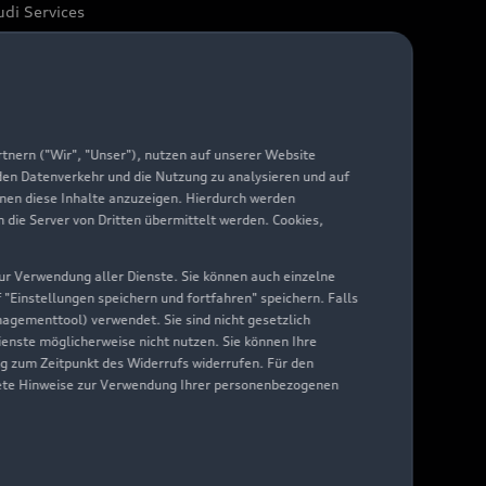
di Services
arantie
di digital services
yAudi
nern ("Wir", "Unser"), nutzen auf unserer Website
 den Datenverkehr und die Nutzung zu analysieren und auf
hnen diese Inhalte anzuzeigen. Hierdurch werden
die Server von Dritten übermittelt werden. Cookies,
 zur Verwendung aller Dienste. Sie können auch einzelne
f "Einstellungen speichern und fortfahren" speichern. Falls
nagementtool) verwendet. Sie sind nicht gesetzlich
Dienste möglicherweise nicht nutzen. Sie können Ihre
ng zum Zeitpunkt des Widerrufs widerrufen. Für den
nkrete Hinweise zur Verwendung Ihrer personenbezogenen