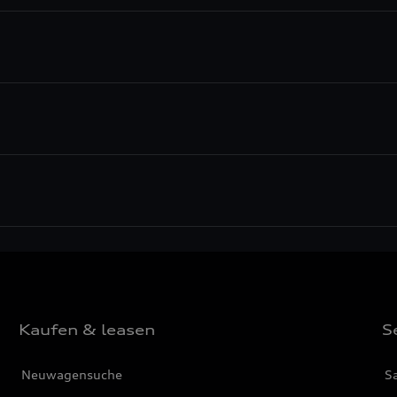
Kaufen & leasen
S
Neuwagensuche
S