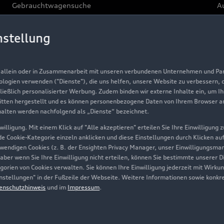
Gebrauchtwagensuche
Au
Gebrauchtwagen
G
nstellung
Finanzierung
Au
Aktionen & Angebote
m
, allein oder in Zusammenarbeit mit unseren verbundenen Unternehmen und Part
Geschäftskunden
nologien verwenden ("Dienste"), die uns helfen, unsere Website zu verbessern,
hließlich personalisierter Werbung. Zudem binden wir externe Inhalte ein, um I
tten hergestellt und es können personenbezogene Daten von Ihrem Browser an 
Über Audi
halten werden nachfolgend als „Dienste“ bezeichnet.
illigung. Mit einem Klick auf "Alle akzeptieren" erteilen Sie Ihre Einwilligung
Unternehmen
ede Cookie-Kategorie einzeln anklicken und diese Einstellungen durch Klicken au
twendigen Cookies (z. B. der Ensighten Privacy Manager, unser Einwilligungsma
Karriere
 aber wenn Sie Ihre Einwilligung nicht erteilen, können Sie bestimmte unserer 
orien von Cookies verwalten. Sie können Ihre Einwilligung jederzeit mit Wirku
Investor Relations
-Einstellungen" in der Fußzeile der Webseite. Weitere Informationen sowie ko
enschutzhinweis
und im
Impressum
.
Presse & Media Center
Datenschutz