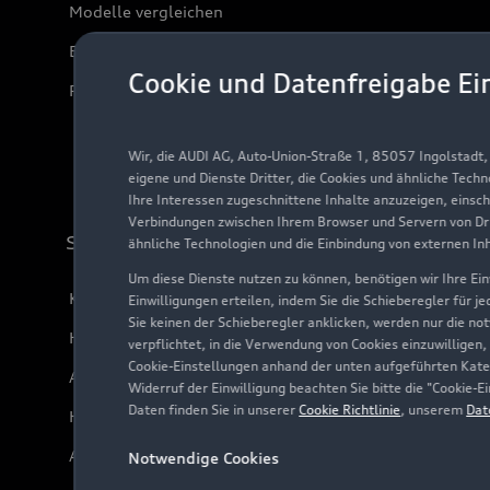
Modelle vergleichen
Elektromodelle
Cookie und Datenfreigabe Ei
Plug-in-Hybride
Wir, die AUDI AG, Auto-Union-Straße 1, 85057 Ingolstadt
eigene und Dienste Dritter, die Cookies und ähnliche Tech
Ihre Interessen zugeschnittene Inhalte anzuzeigen, einsc
Verbindungen zwischen Ihrem Browser und Servern von Dri
Support
ähnliche Technologien und die Einbindung von externen In
Um diese Dienste nutzen zu können, benötigen wir Ihre Einw
Kundenservice
Einwilligungen erteilen, indem Sie die Schieberegler für j
Sie keinen der Schieberegler anklicken, werden nur die no
Händlersuche
verpflichtet, in die Verwendung von Cookies einzuwilligen,
Cookie-Einstellungen anhand der unten aufgeführten Kateg
Audi Code
Widerruf der Einwilligung beachten Sie bitte die "Cookie
Daten finden Sie in unserer
Cookie Richtlinie
, unserem
Dat
Häufige Fragen (FAQ)
Audi Online Beratung
Notwendige Cookies